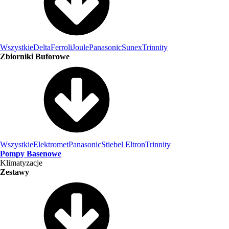
Wszystkie
Delta
Ferroli
Joule
Panasonic
Sunex
Trinnity
Zbiorniki Buforowe
Wszystkie
Elektromet
Panasonic
Stiebel Eltron
Trinnity
Pompy Basenowe
Klimatyzacje
Zestawy