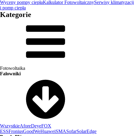
Wyceny pompy ciepła
Kalkulator Fotowoltaiczny
Serwisy klimatyzacji
i pomp ciepła
Kategorie
Fotowoltaika
Falowniki
Wszystkie
Afore
Deye
FOX
ESS
Fronius
GoodWe
Huawei
SMA
Sofar
SolarEdge