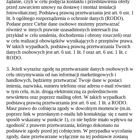
żądanie, czyli w celu podjęcia kontaktu i przedstawienia oferty
przed zawarciem umowy na dostawę i montaż instalacji
fotowoltaicznej. Podstawą prawną przetwarzania jest art. 6 ust. 1
lit. b ogólnego rozporządzenia o ochronie danych (RODO).
Podane przez Ciebie dane osobowe możemy przetwarzać
również w innych prawnie uzasadnionych interesach (na
przykład w celu ustalenia, dochodzenia i obrony roszczeń) oraz
w celu realizacji obowiązków wynikających z przepisów prawa.
W takich wypadkach, podstawą prawną przetwarzania Twoich
danych osobowych jest art. 6 ust. 1 lit. f oraz art. 6 ust. 1 lit. c
RODO.
3. Jeżeli wyrazisz zgodę na przetwarzanie danych osobowych w
celu otrzymywania od nas informacji marketingowych i
handlowych, będziemy przetwarzać Twoje dane w postaci
imienia, nazwiska, numeru telefonu oraz adresu e-mail również
w tym celu, m.in. drogą elektroniczną za pośrednictwem
newslettera oraz poprzez mailing ofert. W takich wypadkach
podstawą prawną przetwarzania jest art. 6 ust. 1 lit. a RODO.
Masz prawo do cofnięcia zgody w dowolnym momencie (m.in.
poprzez link w przesłanym e-mailu lub kontaktując się z nami w
sposób wskazany w punkcie 1), co nie będzie miało wpływu na
zgodność z prawem przetwarzania, którego dokonano na
podstawie zgody przed jej cofnięciem. W przypadku wycofania
zgody, dane przetwarzane wyłącznie na tej podstawie zostaną