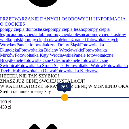
PRZETWARZANIE DANYCH OSOBOWYCH I INFORMACJA
O COOKIES
pompy ciepla dolnoslaskie
pompy ciepla leszno
pompy ciepla
legnica
pompy ciepla lubin
pompy ciepla olesnica
pompy ciepla ostrow
wielkopolski
pompy ciepla olawa
Montaż paneli fotowoltaicznych
Wrocław
Panele fotowoltaiczne Dolny Śląsk
Fotowoltaika
Długołęka
Fotowoltaika Bielany Wrocławskie
Fotowoltaika
Mirków
Fotowoltaika Kąty Wrocławskie
Panele fotowoltaiczne
Brzeg
Panele fotowoltaiczne Oleśnica
Panele fotowoltaiczne
Świdnica
Fotowoltaika Środa Śląska
Fotowoltaika Wołów
Fotowoltaika
Trzebnica
Fotowoltaika Oława
Fotowoltaika Kiełczów
HEEEEJ, NIE TAK SZYBKO!
ZNASZ JUŻ CENĘ SWOJEJ INSTALACJI?
W KALKULATORZE SPRAWDZISZ CENĘ W MGNIENIU OKA
265
Średni rachunek miesięczny
100 zł
430 zł