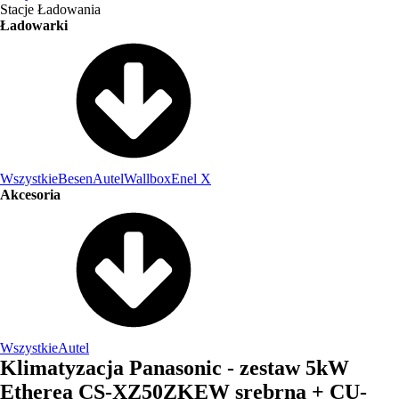
Stacje Ładowania
Ładowarki
Wszystkie
Besen
Autel
Wallbox
Enel X
Akcesoria
Wszystkie
Autel
Klimatyzacja Panasonic - zestaw 5kW
Etherea CS-XZ50ZKEW srebrna + CU-