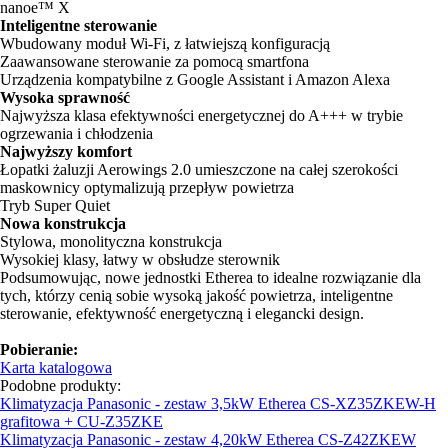
nanoe™ X
Inteligentne sterowanie
Wbudowany moduł Wi-Fi, z łatwiejszą konfiguracją
Zaawansowane sterowanie za pomocą smartfona
Urządzenia kompatybilne z Google Assistant i Amazon Alexa
Wysoka sprawność
Najwyższa klasa efektywności energetycznej do A+++ w trybie
ogrzewania i chłodzenia
Najwyższy komfort
Łopatki żaluzji Aerowings 2.0 umieszczone na całej szerokości
maskownicy optymalizują przepływ powietrza
Tryb Super Quiet
Nowa konstrukcja
Stylowa, monolityczna konstrukcja
Wysokiej klasy, łatwy w obsłudze sterownik
Podsumowując, nowe jednostki Etherea to idealne rozwiązanie dla
tych, którzy cenią sobie wysoką jakość powietrza, inteligentne
sterowanie, efektywność energetyczną i elegancki design.
Pobieranie:
Karta katalogowa
Podobne produkty:
Klimatyzacja Panasonic - zestaw 3,5kW Etherea CS-XZ35ZKEW-H
grafitowa + CU-Z35ZKE
Klimatyzacja Panasonic - zestaw 4,20kW Etherea CS-Z42ZKEW