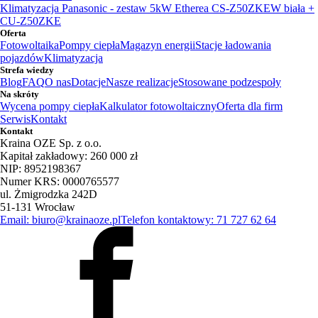
Klimatyzacja Panasonic - zestaw 5kW Etherea CS-Z50ZKEW biała +
CU-Z50ZKE
Oferta
Fotowoltaika
Pompy ciepła
Magazyn energii
Stacje ładowania
pojazdów
Klimatyzacja
Strefa wiedzy
Blog
FAQ
O nas
Dotacje
Nasze realizacje
Stosowane podzespoły
Na skróty
Wycena pompy ciepła
Kalkulator fotowoltaiczny
Oferta dla firm
Serwis
Kontakt
Kontakt
Kraina OZE Sp. z o.o.
Kapitał zakładowy: 260 000 zł
NIP: 8952198367
Numer KRS: 0000765577
ul. Żmigrodzka 242D
51-131 Wrocław
Email: biuro@krainaoze.pl
Telefon kontaktowy: 71 727 62 64