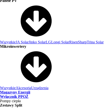
Panele PV
Wszystkie
JA Solar
Jinko Solar
LG
Longi Solar
Risen
Sharp
Trina Solar
Mikroinwertery
Wszystkie
Akcesoria
Urządzenia
Magazyny Energii
Wyłącznik PPOŻ
Pompy ciepła
Zestawy Split