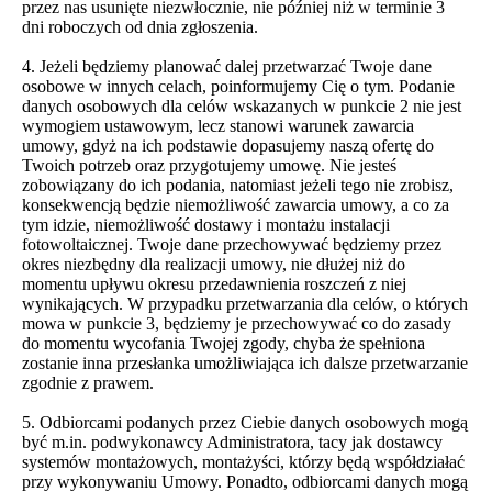
przez nas usunięte niezwłocznie, nie później niż w terminie 3
dni roboczych od dnia zgłoszenia.
4. Jeżeli będziemy planować dalej przetwarzać Twoje dane
osobowe w innych celach, poinformujemy Cię o tym. Podanie
danych osobowych dla celów wskazanych w punkcie 2 nie jest
wymogiem ustawowym, lecz stanowi warunek zawarcia
umowy, gdyż na ich podstawie dopasujemy naszą ofertę do
Twoich potrzeb oraz przygotujemy umowę. Nie jesteś
zobowiązany do ich podania, natomiast jeżeli tego nie zrobisz,
konsekwencją będzie niemożliwość zawarcia umowy, a co za
tym idzie, niemożliwość dostawy i montażu instalacji
fotowoltaicznej. Twoje dane przechowywać będziemy przez
okres niezbędny dla realizacji umowy, nie dłużej niż do
momentu upływu okresu przedawnienia roszczeń z niej
wynikających. W przypadku przetwarzania dla celów, o których
mowa w punkcie 3, będziemy je przechowywać co do zasady
do momentu wycofania Twojej zgody, chyba że spełniona
zostanie inna przesłanka umożliwiająca ich dalsze przetwarzanie
zgodnie z prawem.
5. Odbiorcami podanych przez Ciebie danych osobowych mogą
być m.in. podwykonawcy Administratora, tacy jak dostawcy
systemów montażowych, montażyści, którzy będą współdziałać
przy wykonywaniu Umowy. Ponadto, odbiorcami danych mogą