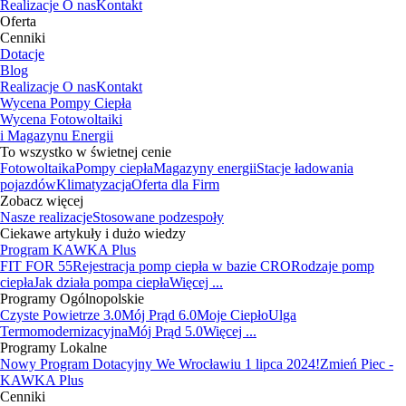
Realizacje
O nas
Kontakt
Oferta
Cenniki
Dotacje
Blog
Realizacje
O nas
Kontakt
Wycena Pompy Ciepła
Wycena Fotowoltaiki
i Magazynu Energii
To wszystko w świetnej cenie
Fotowoltaika
Pompy ciepła
Magazyny energii
Stacje ładowania
pojazdów
Klimatyzacja
Oferta dla Firm
Zobacz więcej
Nasze realizacje
Stosowane podzespoły
Ciekawe artykuły i dużo wiedzy
Program KAWKA Plus
FIT FOR 55
Rejestracja pomp ciepła w bazie CRO
Rodzaje pomp
ciepła
Jak działa pompa ciepła
Więcej ...
Programy Ogólnopolskie
Czyste Powietrze 3.0
Mój Prąd 6.0
Moje Ciepło
Ulga
Termomodernizacyjna
Mój Prąd 5.0
Więcej ...
Programy Lokalne
Nowy Program Dotacyjny We Wrocławiu 1 lipca 2024!
Zmień Piec -
KAWKA Plus
Cenniki