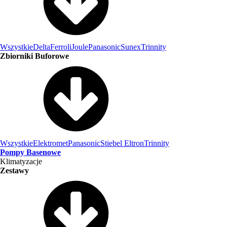
Wszystkie
Delta
Ferroli
Joule
Panasonic
Sunex
Trinnity
Zbiorniki Buforowe
Wszystkie
Elektromet
Panasonic
Stiebel Eltron
Trinnity
Pompy Basenowe
Klimatyzacje
Zestawy