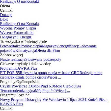
Realizacje
O nas
Kontakt
Oferta
Cenniki
Dotacje
Blog
Realizacje
O nas
Kontakt
Wycena Pompy Ciepła
Wycena Fotowoltaiki
i Magazynu Energii
To wszystko w świetnej cenie
Fotowoltaika
Pompy ciepła
Magazyny energii
Stacje ładowania
pojazdów
Klimatyzacja
Oferta dla Firm
Zobacz więcej
Nasze realizacje
Stosowane podzespoły
Ciekawe artykuły i dużo wiedzy
Program KAWKA Plus
FIT FOR 55
Rejestracja pomp ciepła w bazie CRO
Rodzaje pomp
ciepła
Jak działa pompa ciepła
Więcej ...
Programy Ogólnopolskie
Czyste Powietrze 3.0
Mój Prąd 6.0
Moje Ciepło
Ulga
Termomodernizacyjna
Mój Prąd 5.0
Więcej ...
Programy Lokalne
Nowy Program Dotacyjny We Wrocławiu 1 lipca 2024!
Zmień Piec -
KAWKA Plus
Cenniki