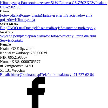
Klimatyzacja Panasonic - zestaw 5kW Etherea CS-Z50ZKEW biała +
CU-Z50ZKE
Oferta
Fotowoltaika
Pompy ciepła
Magazyn energii
Stacje ładowania
pojazdów
Klimatyzacja
Strefa wiedzy
Blog
FAQ
O nas
Dotacje
Nasze realizacje
Stosowane podzespoły
Na skróty
Wycena pompy ciepła
Kalkulator fotowoltaiczny
Oferta dla firm
Serwis
Kontakt
Kontakt
Kraina OZE Sp. z o.o.
Kapitał zakładowy: 260 000 zł
NIP: 8952198367
Numer KRS: 0000765577
ul. Żmigrodzka 242D
51-131 Wrocław
Email: biuro@krainaoze.pl
Telefon kontaktowy: 71 727 62 64