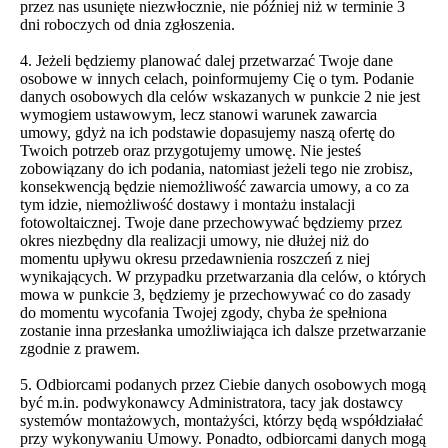
przez nas usunięte niezwłocznie, nie później niż w terminie 3
dni roboczych od dnia zgłoszenia.
4. Jeżeli będziemy planować dalej przetwarzać Twoje dane
osobowe w innych celach, poinformujemy Cię o tym. Podanie
danych osobowych dla celów wskazanych w punkcie 2 nie jest
wymogiem ustawowym, lecz stanowi warunek zawarcia
umowy, gdyż na ich podstawie dopasujemy naszą ofertę do
Twoich potrzeb oraz przygotujemy umowę. Nie jesteś
zobowiązany do ich podania, natomiast jeżeli tego nie zrobisz,
konsekwencją będzie niemożliwość zawarcia umowy, a co za
tym idzie, niemożliwość dostawy i montażu instalacji
fotowoltaicznej. Twoje dane przechowywać będziemy przez
okres niezbędny dla realizacji umowy, nie dłużej niż do
momentu upływu okresu przedawnienia roszczeń z niej
wynikających. W przypadku przetwarzania dla celów, o których
mowa w punkcie 3, będziemy je przechowywać co do zasady
do momentu wycofania Twojej zgody, chyba że spełniona
zostanie inna przesłanka umożliwiająca ich dalsze przetwarzanie
zgodnie z prawem.
5. Odbiorcami podanych przez Ciebie danych osobowych mogą
być m.in. podwykonawcy Administratora, tacy jak dostawcy
systemów montażowych, montażyści, którzy będą współdziałać
przy wykonywaniu Umowy. Ponadto, odbiorcami danych mogą