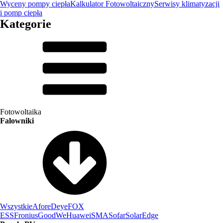
Wyceny pompy ciepła
Kalkulator Fotowoltaiczny
Serwisy klimatyzacji
i pomp ciepła
Kategorie
Fotowoltaika
Falowniki
Wszystkie
Afore
Deye
FOX
ESS
Fronius
GoodWe
Huawei
SMA
Sofar
SolarEdge