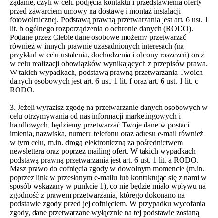
żądanie, czyli w celu podjęcia kontaktu i przedstawienia oferty
przed zawarciem umowy na dostawę i montaż instalacji
fotowoltaicznej. Podstawą prawną przetwarzania jest art. 6 ust. 1
lit. b ogólnego rozporządzenia o ochronie danych (RODO).
Podane przez Ciebie dane osobowe możemy przetwarzać
również w innych prawnie uzasadnionych interesach (na
przykład w celu ustalenia, dochodzenia i obrony roszczeń) oraz
w celu realizacji obowiązków wynikających z przepisów prawa.
W takich wypadkach, podstawą prawną przetwarzania Twoich
danych osobowych jest art. 6 ust. 1 lit. f oraz art. 6 ust. 1 lit. c
RODO.
3. Jeżeli wyrazisz zgodę na przetwarzanie danych osobowych w
celu otrzymywania od nas informacji marketingowych i
handlowych, będziemy przetwarzać Twoje dane w postaci
imienia, nazwiska, numeru telefonu oraz adresu e-mail również
w tym celu, m.in. drogą elektroniczną za pośrednictwem
newslettera oraz poprzez mailing ofert. W takich wypadkach
podstawą prawną przetwarzania jest art. 6 ust. 1 lit. a RODO.
Masz prawo do cofnięcia zgody w dowolnym momencie (m.in.
poprzez link w przesłanym e-mailu lub kontaktując się z nami w
sposób wskazany w punkcie 1), co nie będzie miało wpływu na
zgodność z prawem przetwarzania, którego dokonano na
podstawie zgody przed jej cofnięciem. W przypadku wycofania
zgody, dane przetwarzane wyłącznie na tej podstawie zostaną