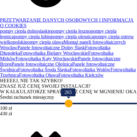
PRZETWARZANIE DANYCH OSOBOWYCH I INFORMACJA
O COOKIES
pompy ciepla dolnoslaskie
pompy ciepla leszno
pompy ciepla
legnica
pompy ciepla lubin
pompy ciepla olesnica
pompy ciepla ostrow
wielkopolski
pompy ciepla olawa
Montaż paneli fotowoltaicznych
Wrocław
Panele fotowoltaiczne Dolny Śląsk
Fotowoltaika
Długołęka
Fotowoltaika Bielany Wrocławskie
Fotowoltaika
Mirków
Fotowoltaika Kąty Wrocławskie
Panele fotowoltaiczne
Brzeg
Panele fotowoltaiczne Oleśnica
Panele fotowoltaiczne
Świdnica
Fotowoltaika Środa Śląska
Fotowoltaika Wołów
Fotowoltaika
Trzebnica
Fotowoltaika Oława
Fotowoltaika Kiełczów
HEEEEJ, NIE TAK SZYBKO!
ZNASZ JUŻ CENĘ SWOJEJ INSTALACJI?
W KALKULATORZE SPRAWDZISZ CENĘ W MGNIENIU OKA
265
Średni rachunek miesięczny
100 zł
430 zł