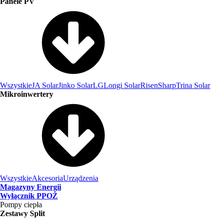
Panele PV
Wszystkie
JA Solar
Jinko Solar
LG
Longi Solar
Risen
Sharp
Trina Solar
Mikroinwertery
Wszystkie
Akcesoria
Urządzenia
Magazyny Energii
Wyłącznik PPOŻ
Pompy ciepła
Zestawy Split