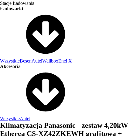
Stacje Ładowania
Ładowarki
Wszystkie
Besen
Autel
Wallbox
Enel X
Akcesoria
Wszystkie
Autel
Klimatyzacja Panasonic - zestaw 4,20kW
Etherea CS-XZ42ZKEWH grafitowa +