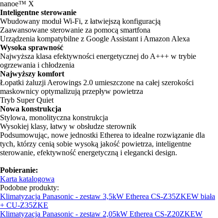
nanoe™ X
Inteligentne sterowanie
Wbudowany moduł Wi-Fi, z łatwiejszą konfiguracją
Zaawansowane sterowanie za pomocą smartfona
Urządzenia kompatybilne z Google Assistant i Amazon Alexa
Wysoka sprawność
Najwyższa klasa efektywności energetycznej do A+++ w trybie
ogrzewania i chłodzenia
Najwyższy komfort
Łopatki żaluzji Aerowings 2.0 umieszczone na całej szerokości
maskownicy optymalizują przepływ powietrza
Tryb Super Quiet
Nowa konstrukcja
Stylowa, monolityczna konstrukcja
Wysokiej klasy, łatwy w obsłudze sterownik
Podsumowując, nowe jednostki Etherea to idealne rozwiązanie dla
tych, którzy cenią sobie wysoką jakość powietrza, inteligentne
sterowanie, efektywność energetyczną i elegancki design.
Pobieranie:
Karta katalogowa
Podobne produkty:
Klimatyzacja Panasonic - zestaw 3,5kW Etherea CS-Z35ZKEW biała
+ CU-Z35ZKE
Klimatyzacja Panasonic - zestaw 2,05kW Etherea CS-Z20ZKEW