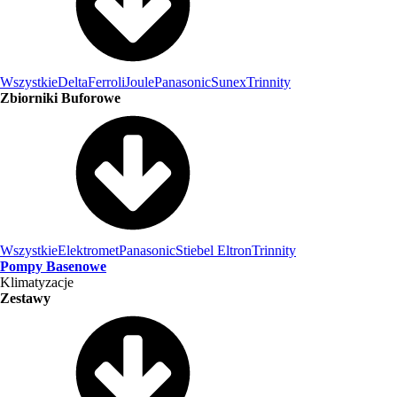
Wszystkie
Delta
Ferroli
Joule
Panasonic
Sunex
Trinnity
Zbiorniki Buforowe
Wszystkie
Elektromet
Panasonic
Stiebel Eltron
Trinnity
Pompy Basenowe
Klimatyzacje
Zestawy