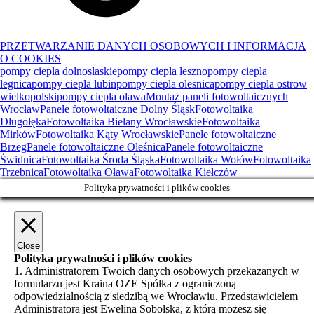
PRZETWARZANIE DANYCH OSOBOWYCH I INFORMACJA
O COOKIES
pompy ciepla dolnoslaskie
pompy ciepla leszno
pompy ciepla
legnica
pompy ciepla lubin
pompy ciepla olesnica
pompy ciepla ostrow
wielkopolski
pompy ciepla olawa
Montaż paneli fotowoltaicznych
Wrocław
Panele fotowoltaiczne Dolny Śląsk
Fotowoltaika
Długołęka
Fotowoltaika Bielany Wrocławskie
Fotowoltaika
Mirków
Fotowoltaika Kąty Wrocławskie
Panele fotowoltaiczne
Brzeg
Panele fotowoltaiczne Oleśnica
Panele fotowoltaiczne
Świdnica
Fotowoltaika Środa Śląska
Fotowoltaika Wołów
Fotowoltaika
Trzebnica
Fotowoltaika Oława
Fotowoltaika Kiełczów
Polityka prywatności i plików cookies
Close
Polityka prywatności i plików cookies
1. Administratorem Twoich danych osobowych przekazanych w
formularzu jest Kraina OZE Spółka z ograniczoną
odpowiedzialnością z siedzibą we Wrocławiu. Przedstawicielem
Administratora jest Ewelina Sobolska, z którą możesz się