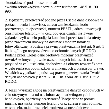
skontaktować pod adresem e-mail
ewelina.sobolska@krainaoze.pl oraz telefonem +48 518 190
990.
2. Będziemy przetwarzać podane przez Ciebie dane osobowe w
postaci imienia i nazwiska, adresu zamieszkania, kodu
pocztowego, miejscowości, numeru PESEL, adresu inwestycji
oraz numeru telefonu – w celu podjęcia działań na Twoje
żądanie, czyli w celu podjęcia kontaktu i przedstawienia oferty
przed zawarciem umowy na dostawę i montaż instalacji
fotowoltaicznej. Podstawą prawną przetwarzania jest art. 6 ust. 1
lit. b ogólnego rozporządzenia o ochronie danych (RODO).
Podane przez Ciebie dane osobowe możemy przetwarzać
również w innych prawnie uzasadnionych interesach (na
przykład w celu ustalenia, dochodzenia i obrony roszczeń) oraz
w celu realizacji obowiązków wynikających z przepisów prawa.
W takich wypadkach, podstawą prawną przetwarzania Twoich
danych osobowych jest art. 6 ust. 1 lit. f oraz art. 6 ust. 1 lit. c
RODO.
3. Jeżeli wyrazisz zgodę na przetwarzanie danych osobowych w
celu otrzymywania od nas informacji marketingowych i
handlowych, będziemy przetwarzać Twoje dane w postaci
imienia, nazwiska, numeru telefonu oraz adresu e-mail również
w tym celu, m.in. drogą elektroniczną za pośrednictwem