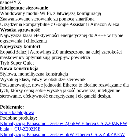
nanoe™ X
Inteligentne sterowanie
Wbudowany moduł Wi-Fi, z łatwiejszą konfiguracją
Zaawansowane sterowanie za pomocą smartfona
Urządzenia kompatybilne z Google Assistant i Amazon Alexa
Wysoka sprawność
Najwyższa klasa efektywności energetycznej do A+++ w trybie
ogrzewania i chłodzenia
Najwyższy komfort
Łopatki żaluzji Aerowings 2.0 umieszczone na całej szerokości
maskownicy optymalizują przepływ powietrza
Tryb Super Quiet
Nowa konstrukcja
Stylowa, monolityczna konstrukcja
Wysokiej klasy, łatwy w obsłudze sterownik
Podsumowując, nowe jednostki Etherea to idealne rozwiązanie dla
tych, którzy cenią sobie wysoką jakość powietrza, inteligentne
sterowanie, efektywność energetyczną i elegancki design.
Pobieranie:
Karta katalogowa
Podobne produkty:
Klimatyzacja Panasonic - zestaw 2,05kW Etherea CS-Z20ZKEW
biała + CU-Z20ZKE
Klimatyzacja Panasonic - zestaw 5kW Etherea CS-XZ50ZKEW