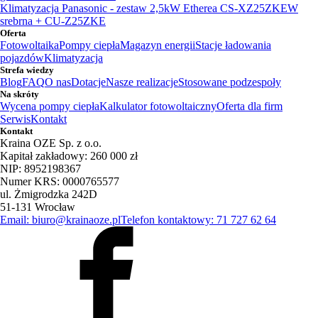
Klimatyzacja Panasonic - zestaw 2,5kW Etherea CS-XZ25ZKEW
srebrna + CU-Z25ZKE
Oferta
Fotowoltaika
Pompy ciepła
Magazyn energii
Stacje ładowania
pojazdów
Klimatyzacja
Strefa wiedzy
Blog
FAQ
O nas
Dotacje
Nasze realizacje
Stosowane podzespoły
Na skróty
Wycena pompy ciepła
Kalkulator fotowoltaiczny
Oferta dla firm
Serwis
Kontakt
Kontakt
Kraina OZE Sp. z o.o.
Kapitał zakładowy: 260 000 zł
NIP: 8952198367
Numer KRS: 0000765577
ul. Żmigrodzka 242D
51-131 Wrocław
Email: biuro@krainaoze.pl
Telefon kontaktowy: 71 727 62 64