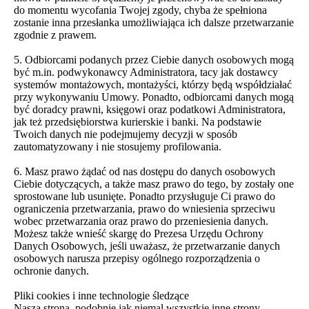
do momentu wycofania Twojej zgody, chyba że spełniona
zostanie inna przesłanka umożliwiająca ich dalsze przetwarzanie
zgodnie z prawem.
5. Odbiorcami podanych przez Ciebie danych osobowych mogą
być m.in. podwykonawcy Administratora, tacy jak dostawcy
systemów montażowych, montażyści, którzy będą współdziałać
przy wykonywaniu Umowy. Ponadto, odbiorcami danych mogą
być doradcy prawni, księgowi oraz podatkowi Administratora,
jak też przedsiębiorstwa kurierskie i banki. Na podstawie
Twoich danych nie podejmujemy decyzji w sposób
zautomatyzowany i nie stosujemy profilowania.
6. Masz prawo żądać od nas dostępu do danych osobowych
Ciebie dotyczących, a także masz prawo do tego, by zostały one
sprostowane lub usunięte. Ponadto przysługuje Ci prawo do
ograniczenia przetwarzania, prawo do wniesienia sprzeciwu
wobec przetwarzania oraz prawo do przeniesienia danych.
Możesz także wnieść skargę do Prezesa Urzędu Ochrony
Danych Osobowych, jeśli uważasz, że przetwarzanie danych
osobowych narusza przepisy ogólnego rozporządzenia o
ochronie danych.
Pliki cookies i inne technologie śledzące
Nasza strona, podobnie jak niemal wszystkie inne strony