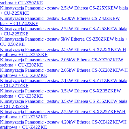
srebrna + CU-Z50ZKE
Klimatyzacja Panasonic - zestaw 2,5kW Etherea CS-Z25XKEW biała
+ CU-Z25XKE
Klimatyzacja Panasonic - zestaw 4,20kW Etherea CS-Z42ZKEW
biała + CU-Z42ZKE
Klimatyzacja Panasonic - zestaw 2,5kW Etherea CS-Z25ZKEW biała
+ CU-Z25ZKE
Klimatyzacja Panasonic - zestaw 5kW Etherea CS-Z50ZKEW biała +
CU-Z50ZKE
Klimatyzacja Panasonic - zestaw 2,5kW Etherea CS-XZ25XKEW-H
grafitowa + CU-Z25XKE
Klimatyzacja Panasonic - zestaw 2,05kW Etherea CS-XZ20ZKEW
srebrna + CU-Z20ZKE
Klimatyzacja Panasonic - zestaw 2,05kW Etherea CS-XZ20ZKEW-H
grafitowa + CU-Z20ZKE
Klimatyzacja Panasonic - zestaw 7,1kW Etherea CS-Z71ZKEW biała
+ CU-Z71ZKE
Klimatyzacja Panasonic - zestaw 3,5kW Etherea CS-XZ35ZKEW
srebrna + CU-Z35ZKE
Klimatyzacja Panasonic - zestaw 3,5kW Etherea CS-Z35ZKEW biała
+ CU-Z35ZKE
Klimatyzacja Panasonic - zestaw 2,5kW Etherea CS-XZ25ZKEW-H
grafitowa + CU-Z25ZKE
Klimatyzacja Panasonic - zestaw 4,20kW Etherea CS-XZ42ZKEWH
grafitowa + CU-Z42ZKE