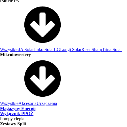
Panele PV
Wszystkie
JA Solar
Jinko Solar
LG
Longi Solar
Risen
Sharp
Trina Solar
Mikroinwertery
Wszystkie
Akcesoria
Urządzenia
Magazyny Energii
Wyłącznik PPOŻ
Pompy ciepła
Zestawy Split