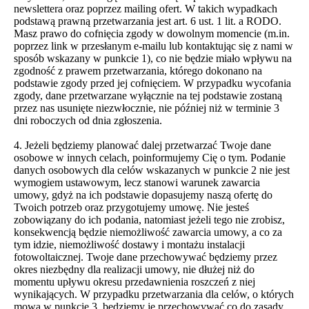
newslettera oraz poprzez mailing ofert. W takich wypadkach
podstawą prawną przetwarzania jest art. 6 ust. 1 lit. a RODO.
Masz prawo do cofnięcia zgody w dowolnym momencie (m.in.
poprzez link w przesłanym e-mailu lub kontaktując się z nami w
sposób wskazany w punkcie 1), co nie będzie miało wpływu na
zgodność z prawem przetwarzania, którego dokonano na
podstawie zgody przed jej cofnięciem. W przypadku wycofania
zgody, dane przetwarzane wyłącznie na tej podstawie zostaną
przez nas usunięte niezwłocznie, nie później niż w terminie 3
dni roboczych od dnia zgłoszenia.
4. Jeżeli będziemy planować dalej przetwarzać Twoje dane
osobowe w innych celach, poinformujemy Cię o tym. Podanie
danych osobowych dla celów wskazanych w punkcie 2 nie jest
wymogiem ustawowym, lecz stanowi warunek zawarcia
umowy, gdyż na ich podstawie dopasujemy naszą ofertę do
Twoich potrzeb oraz przygotujemy umowę. Nie jesteś
zobowiązany do ich podania, natomiast jeżeli tego nie zrobisz,
konsekwencją będzie niemożliwość zawarcia umowy, a co za
tym idzie, niemożliwość dostawy i montażu instalacji
fotowoltaicznej. Twoje dane przechowywać będziemy przez
okres niezbędny dla realizacji umowy, nie dłużej niż do
momentu upływu okresu przedawnienia roszczeń z niej
wynikających. W przypadku przetwarzania dla celów, o których
mowa w punkcie 3, będziemy je przechowywać co do zasady