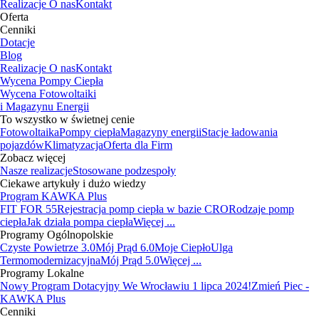
Realizacje
O nas
Kontakt
Oferta
Cenniki
Dotacje
Blog
Realizacje
O nas
Kontakt
Wycena Pompy Ciepła
Wycena Fotowoltaiki
i Magazynu Energii
To wszystko w świetnej cenie
Fotowoltaika
Pompy ciepła
Magazyny energii
Stacje ładowania
pojazdów
Klimatyzacja
Oferta dla Firm
Zobacz więcej
Nasze realizacje
Stosowane podzespoły
Ciekawe artykuły i dużo wiedzy
Program KAWKA Plus
FIT FOR 55
Rejestracja pomp ciepła w bazie CRO
Rodzaje pomp
ciepła
Jak działa pompa ciepła
Więcej ...
Programy Ogólnopolskie
Czyste Powietrze 3.0
Mój Prąd 6.0
Moje Ciepło
Ulga
Termomodernizacyjna
Mój Prąd 5.0
Więcej ...
Programy Lokalne
Nowy Program Dotacyjny We Wrocławiu 1 lipca 2024!
Zmień Piec -
KAWKA Plus
Cenniki