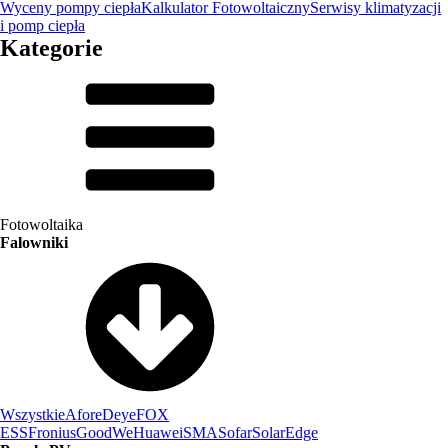
Wyceny pompy ciepła
Kalkulator Fotowoltaiczny
Serwisy klimatyzacji
i pomp ciepła
Kategorie
Fotowoltaika
Falowniki
Wszystkie
Afore
Deye
FOX
ESS
Fronius
GoodWe
Huawei
SMA
Sofar
SolarEdge