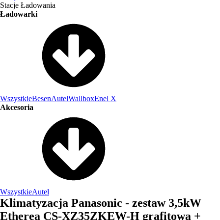
Stacje Ładowania
Ładowarki
Wszystkie
Besen
Autel
Wallbox
Enel X
Akcesoria
Wszystkie
Autel
Klimatyzacja Panasonic - zestaw 3,5kW
Etherea CS-XZ35ZKEW-H grafitowa +