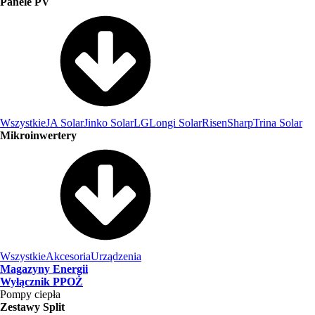
Panele PV
Wszystkie
JA Solar
Jinko Solar
LG
Longi Solar
Risen
Sharp
Trina Solar
Mikroinwertery
Wszystkie
Akcesoria
Urządzenia
Magazyny Energii
Wyłącznik PPOŻ
Pompy ciepła
Zestawy Split