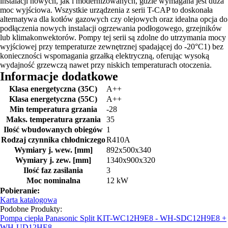
instalacji nowych, jak i modernizowanych, gdzie wymagana jest duża
moc wyjściowa. Wszystkie urządzenia z serii T-CAP to doskonała
alternatywa dla kotłów gazowych czy olejowych oraz idealna opcja do
podłączenia nowych instalacji ogrzewania podłogowego, grzejników
lub klimakonwektorów. Pompy tej serii są zdolne do utrzymania mocy
wyjściowej przy temperaturze zewnętrznej spadającej do -20°C1) bez
konieczności wspomagania grzałką elektryczną, oferując wysoką
wydajność grzewczą nawet przy niskich temperaturach otoczenia.
Informacje dodatkowe
Klasa energetyczna (35C)
A++
Klasa energetyczna (55C)
A++
Min temperatura grzania
-28
Maks. temperatura grzania
35
Ilość wbudowanych obiegów
1
Rodzaj czynnika chłodniczego
R410A
Wymiary j. wew. [mm]
892x500x340
Wymiary j. zew. [mm]
1340x900x320
Ilość faz zasilania
3
Moc nominalna
12 kW
Pobieranie:
Karta katalogowa
Podobne Produkty:
Pompa ciepła Panasonic Split KIT-WC12H9E8 - WH-SDC12H9E8 +
WH-UD12HE8