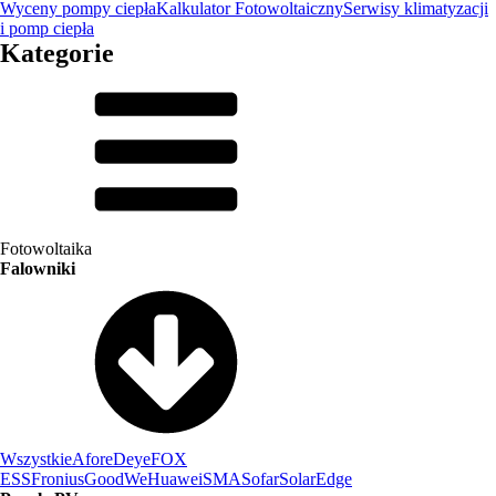
Wyceny pompy ciepła
Kalkulator Fotowoltaiczny
Serwisy klimatyzacji
i pomp ciepła
Kategorie
Fotowoltaika
Falowniki
Wszystkie
Afore
Deye
FOX
ESS
Fronius
GoodWe
Huawei
SMA
Sofar
SolarEdge