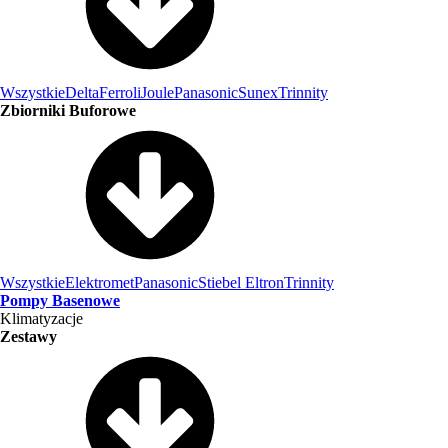
Wszystkie
Delta
Ferroli
Joule
Panasonic
Sunex
Trinnity
Zbiorniki Buforowe
Wszystkie
Elektromet
Panasonic
Stiebel Eltron
Trinnity
Pompy Basenowe
Klimatyzacje
Zestawy