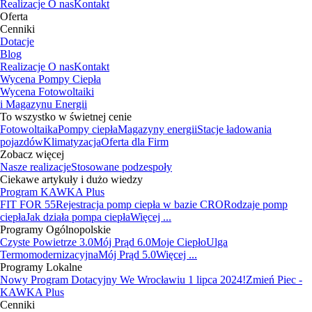
Realizacje
O nas
Kontakt
Oferta
Cenniki
Dotacje
Blog
Realizacje
O nas
Kontakt
Wycena Pompy Ciepła
Wycena Fotowoltaiki
i Magazynu Energii
To wszystko w świetnej cenie
Fotowoltaika
Pompy ciepła
Magazyny energii
Stacje ładowania
pojazdów
Klimatyzacja
Oferta dla Firm
Zobacz więcej
Nasze realizacje
Stosowane podzespoły
Ciekawe artykuły i dużo wiedzy
Program KAWKA Plus
FIT FOR 55
Rejestracja pomp ciepła w bazie CRO
Rodzaje pomp
ciepła
Jak działa pompa ciepła
Więcej ...
Programy Ogólnopolskie
Czyste Powietrze 3.0
Mój Prąd 6.0
Moje Ciepło
Ulga
Termomodernizacyjna
Mój Prąd 5.0
Więcej ...
Programy Lokalne
Nowy Program Dotacyjny We Wrocławiu 1 lipca 2024!
Zmień Piec -
KAWKA Plus
Cenniki