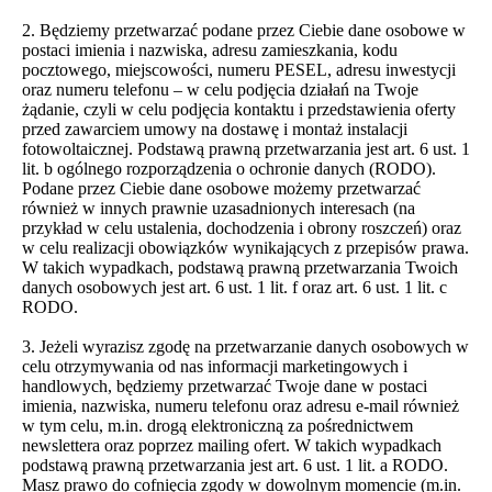
2. Będziemy przetwarzać podane przez Ciebie dane osobowe w
postaci imienia i nazwiska, adresu zamieszkania, kodu
pocztowego, miejscowości, numeru PESEL, adresu inwestycji
oraz numeru telefonu – w celu podjęcia działań na Twoje
żądanie, czyli w celu podjęcia kontaktu i przedstawienia oferty
przed zawarciem umowy na dostawę i montaż instalacji
fotowoltaicznej. Podstawą prawną przetwarzania jest art. 6 ust. 1
lit. b ogólnego rozporządzenia o ochronie danych (RODO).
Podane przez Ciebie dane osobowe możemy przetwarzać
również w innych prawnie uzasadnionych interesach (na
przykład w celu ustalenia, dochodzenia i obrony roszczeń) oraz
w celu realizacji obowiązków wynikających z przepisów prawa.
W takich wypadkach, podstawą prawną przetwarzania Twoich
danych osobowych jest art. 6 ust. 1 lit. f oraz art. 6 ust. 1 lit. c
RODO.
3. Jeżeli wyrazisz zgodę na przetwarzanie danych osobowych w
celu otrzymywania od nas informacji marketingowych i
handlowych, będziemy przetwarzać Twoje dane w postaci
imienia, nazwiska, numeru telefonu oraz adresu e-mail również
w tym celu, m.in. drogą elektroniczną za pośrednictwem
newslettera oraz poprzez mailing ofert. W takich wypadkach
podstawą prawną przetwarzania jest art. 6 ust. 1 lit. a RODO.
Masz prawo do cofnięcia zgody w dowolnym momencie (m.in.