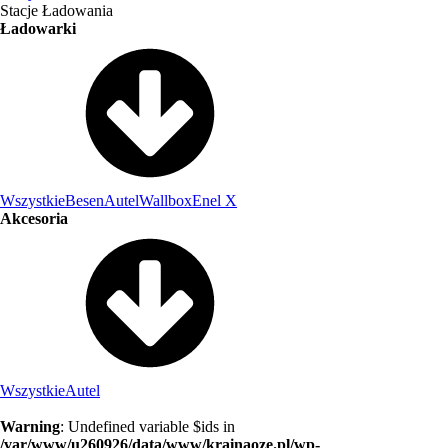
Stacje Ładowania
Ładowarki
Wszystkie
Besen
Autel
Wallbox
Enel X
Akcesoria
Wszystkie
Autel
Warning
: Undefined variable $ids in
/var/www/u260926/data/www/krainaoze.pl/wp-