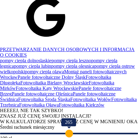
PRZETWARZANIE DANYCH OSOBOWYCH I INFORMACJA
O COOKIES
pompy ciepla dolnoslaskie
pompy ciepla leszno
pompy ciepla
legnica
pompy ciepla lubin
pompy ciepla olesnica
pompy ciepla ostrow
wielkopolski
pompy ciepla olawa
Montaż paneli fotowoltaicznych
Wrocław
Panele fotowoltaiczne Dolny Śląsk
Fotowoltaika
Długołęka
Fotowoltaika Bielany Wrocławskie
Fotowoltaika
Mirków
Fotowoltaika Kąty Wrocławskie
Panele fotowoltaiczne
Brzeg
Panele fotowoltaiczne Oleśnica
Panele fotowoltaiczne
Świdnica
Fotowoltaika Środa Śląska
Fotowoltaika Wołów
Fotowoltaika
Trzebnica
Fotowoltaika Oława
Fotowoltaika Kiełczów
HEEEEJ, NIE TAK SZYBKO!
ZNASZ JUŻ CENĘ SWOJEJ INSTALACJI?
W KALKULATORZE SPRAWDZISZ CENĘ W MGNIENIU OKA
265
Średni rachunek miesięczny