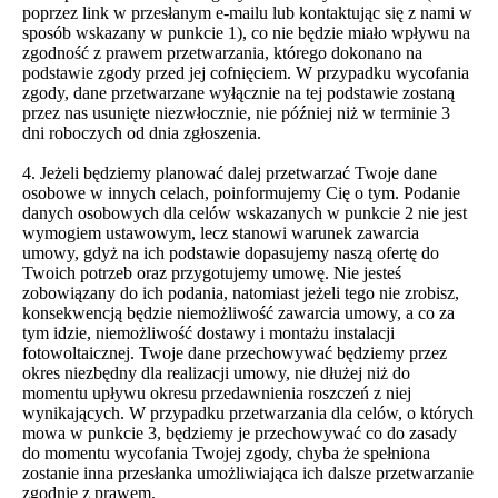
poprzez link w przesłanym e-mailu lub kontaktując się z nami w
sposób wskazany w punkcie 1), co nie będzie miało wpływu na
zgodność z prawem przetwarzania, którego dokonano na
podstawie zgody przed jej cofnięciem. W przypadku wycofania
zgody, dane przetwarzane wyłącznie na tej podstawie zostaną
przez nas usunięte niezwłocznie, nie później niż w terminie 3
dni roboczych od dnia zgłoszenia.
4. Jeżeli będziemy planować dalej przetwarzać Twoje dane
osobowe w innych celach, poinformujemy Cię o tym. Podanie
danych osobowych dla celów wskazanych w punkcie 2 nie jest
wymogiem ustawowym, lecz stanowi warunek zawarcia
umowy, gdyż na ich podstawie dopasujemy naszą ofertę do
Twoich potrzeb oraz przygotujemy umowę. Nie jesteś
zobowiązany do ich podania, natomiast jeżeli tego nie zrobisz,
konsekwencją będzie niemożliwość zawarcia umowy, a co za
tym idzie, niemożliwość dostawy i montażu instalacji
fotowoltaicznej. Twoje dane przechowywać będziemy przez
okres niezbędny dla realizacji umowy, nie dłużej niż do
momentu upływu okresu przedawnienia roszczeń z niej
wynikających. W przypadku przetwarzania dla celów, o których
mowa w punkcie 3, będziemy je przechowywać co do zasady
do momentu wycofania Twojej zgody, chyba że spełniona
zostanie inna przesłanka umożliwiająca ich dalsze przetwarzanie
zgodnie z prawem.