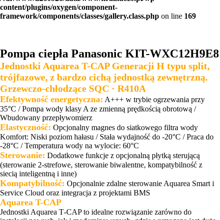
content/plugins/oxygen/component-
framework/components/classes/gallery.class.php
on line
169
Pompa ciepła Panasonic KIT-WXC12H9E8
Jednostki Aquarea T-CAP Generacji H typu split,
trójfazowe, z bardzo cichą jednostką zewnętrzną.
Grzewczo-chłodzące SQC · R410A
Efektywność energetyczna:
A+++ w trybie ogrzewania przy
35°C / Pompa wody klasy A ze zmienną prędkością obrotową /
Wbudowany przepływomierz
Elastyczność:
Opcjonalny magnes do siatkowego filtra wody
Komfort: Niski poziom hałasu / Stała wydajność do -20°C / Praca do
-28°C / Temperatura wody na wylocie: 60°C
Sterowanie:
Dodatkowe funkcje z opcjonalną płytką sterującą
(sterowanie 2-strefowe, sterowanie biwalentne, kompatybilność z
siecią inteligentną i inne)
Kompatybilność:
Opcjonalnie zdalne sterowanie Aquarea Smart i
Service Cloud oraz integracja z projektami BMS
Aquarea T-CAP
Jednostki Aquarea T‑CAP to idealne rozwiązanie zarówno do