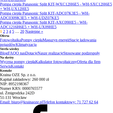
Pompa ciepła Panasonic Split KIT-WXC12H6E5 - WH-SXC12H6E5
+ WH-UX12HE5
Pompa ciepła Panasonic Split KIT-ADC07K3E5 - WH-
ADC0309K3E5 + WH-UDZ07KE5
Pompa ciepła Panasonic Split KIT-AXC09HE5 - WH-
ADC1216H6E5 + WH-UX09HE5
1
2
3
4
5
…
20
Następne »
Oferta
Fotowoltaika
Pompy ciepła
Magazyn energii
Stacje ładowania
pojazdów
Klimatyzacja
Strefa wiedzy
Blog
FAQ
O nas
Dotacje
Nasze realizacje
Stosowane podzespoły
Na skróty
Wycena pompy ciepła
Kalkulator fotowoltaiczny
Oferta dla firm
Serwis
Kontakt
Kontakt
Kraina OZE Sp. z o.o.
Kapitał zakładowy: 260 000 zł
NIP: 8952198367
Numer KRS: 0000765577
ul. Żmigrodzka 242D
51-131 Wrocław
Email: biuro@krainaoze.pl
Telefon kontaktowy: 71 727 62 64