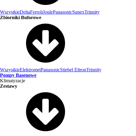
Wszystkie
Delta
Ferroli
Joule
Panasonic
Sunex
Trinnity
Zbiorniki Buforowe
Wszystkie
Elektromet
Panasonic
Stiebel Eltron
Trinnity
Pompy Basenowe
Klimatyzacje
Zestawy