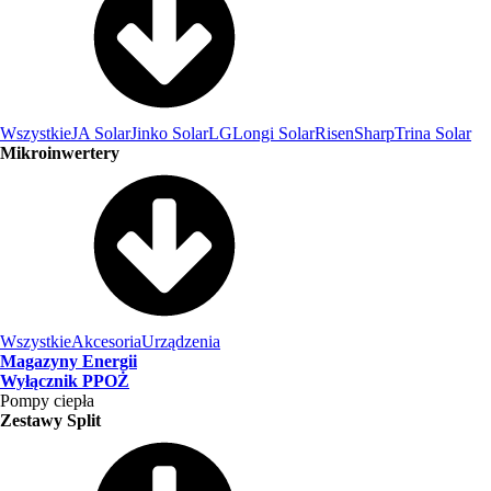
Wszystkie
JA Solar
Jinko Solar
LG
Longi Solar
Risen
Sharp
Trina Solar
Mikroinwertery
Wszystkie
Akcesoria
Urządzenia
Magazyny Energii
Wyłącznik PPOŻ
Pompy ciepła
Zestawy Split