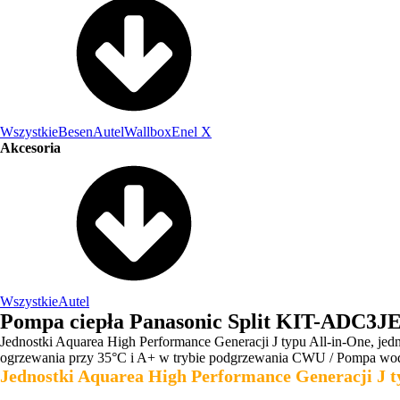
Wszystkie
Besen
Autel
Wallbox
Enel X
Akcesoria
Wszystkie
Autel
Pompa ciepła Panasonic Split KIT-ADC
Jednostki Aquarea High Performance Generacji J typu All-in-One, j
ogrzewania przy 35°C i A+ w trybie podgrzewania CWU / Pompa wod
Jednostki Aquarea High Performance Generacji J ty