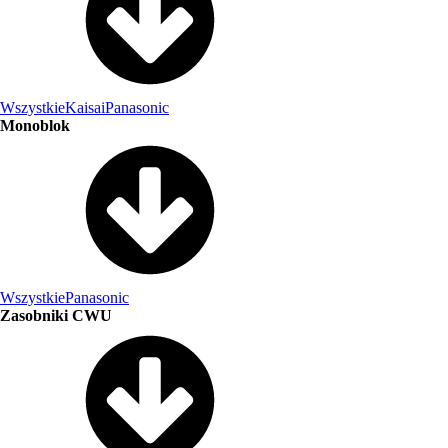
Wszystkie
Kaisai
Panasonic
Monoblok
Wszystkie
Panasonic
Zasobniki CWU