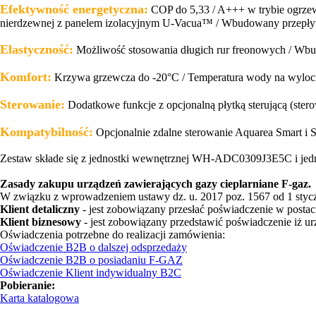
Efektywność energetyczna:
COP do 5,33 / A+++ w trybie ogrzew
nierdzewnej z panelem izolacyjnym U-Vacua™ / Wbudowany przepł
Elastyczność:
Możliwość stosowania długich rur freonowych / Wb
Komfort:
Krzywa grzewcza do -20°C / Temperatura wody na wyloc
Sterowanie:
Dodatkowe funkcje z opcjonalną płytką sterującą (sterow
Kompatybilność:
Opcjonalnie zdalne sterowanie Aquarea Smart i S
Zestaw składe się z jednostki wewnętrznej WH-ADC0309J3E5C i je
Zasady zakupu urządzeń zawierających gazy cieplarniane F-gaz.
W związku z wprowadzeniem ustawy dz. u. 2017 poz. 1567 od 1 styczn
Klient detaliczny
- jest zobowiązany przesłać poświadczenie w posta
Klient biznesowy
- jest zobowiązany przedstawić poświadczenie iż u
Oświadczenia potrzebne do realizacji zamówienia:
Oświadczenie B2B o dalszej odsprzedaży
Oświadczenie B2B o posiadaniu F-GAZ
Oświadczenie Klient indywidualny B2C
Pobieranie:
Karta katalogowa