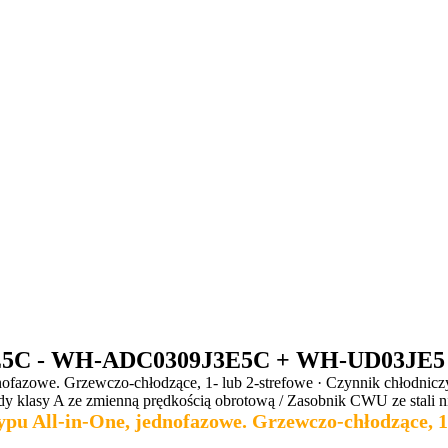
3JE5C - WH-ADC0309J3E5C + WH-UD03JE5
ednofazowe. Grzewczo-chłodzące, 1- lub 2-strefowe · Czynnik chłodn
y klasy A ze zmienną prędkością obrotową / Zasobnik CWU ze stali
pu All-in-One, jednofazowe. Grzewczo-chłodzące, 1-