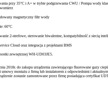
ania przy 35°C i A+ w trybie podgrzewania CWU / Pompa wody klasy
ywomierz
udowany magnetyczny filtr wody
ie: 60°C
anie 2-strefowe, sterowanie biwalentne, kompatybilność z siecią inteli
ervice Cloud oraz integracja z projektami BMS
dnostki zewnętrznej WH-UD03JE5.
ia 2018r. do zakupu urządzenia zawierającego fluorowane gazy ciepla
ci umowy montażu z firmą lub instalatorem z odpowiednimi i aktualn
rządzenie zostanie zamontowane przez firmę posiadająca certyfikat U