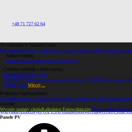
Kategorie
+48 71 727 62 64
To wszystko w świetnej cenie
Fotowoltaika
Pompy ciepła
Magazyny energii
Stacje ładowania pojazd
Zobacz więcej
Fotowoltaika
Nasze realizacje
Stosowane podzespoły
Falowniki
Ciekawe artykuły i dużo wiedzy
Program KAWKA Plus
FIT FOR 55
Rejestracja pomp ciepła w bazie CRO
Rodzaje pomp cie
pompa ciepła
Więcej ...
Programy Ogólnopolskie
Czyste Powietrze 3.0
Mój Prąd 6.0
Moje Ciepło
Ulga Termomodernizac
Cenniki
Wyceny pompy ciepła
Kalkulator Fotowoltaiczny
Serwisy klimatyzacji 
Wszystkie
Afore
Deye
FOX ESS
Fronius
GoodWe
Huawei
SMA
Sofar
Sol
Panele PV