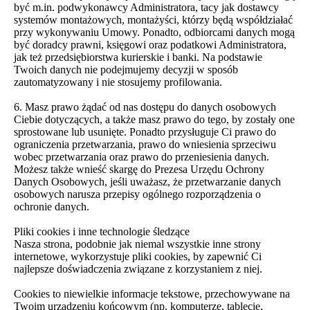
być m.in. podwykonawcy Administratora, tacy jak dostawcy
systemów montażowych, montażyści, którzy będą współdziałać
przy wykonywaniu Umowy. Ponadto, odbiorcami danych mogą
być doradcy prawni, księgowi oraz podatkowi Administratora,
jak też przedsiębiorstwa kurierskie i banki. Na podstawie
Twoich danych nie podejmujemy decyzji w sposób
zautomatyzowany i nie stosujemy profilowania.
6. Masz prawo żądać od nas dostępu do danych osobowych
Ciebie dotyczących, a także masz prawo do tego, by zostały one
sprostowane lub usunięte. Ponadto przysługuje Ci prawo do
ograniczenia przetwarzania, prawo do wniesienia sprzeciwu
wobec przetwarzania oraz prawo do przeniesienia danych.
Możesz także wnieść skargę do Prezesa Urzędu Ochrony
Danych Osobowych, jeśli uważasz, że przetwarzanie danych
osobowych narusza przepisy ogólnego rozporządzenia o
ochronie danych.
Pliki cookies i inne technologie śledzące
Nasza strona, podobnie jak niemal wszystkie inne strony
internetowe, wykorzystuje pliki cookies, by zapewnić Ci
najlepsze doświadczenia związane z korzystaniem z niej.
Cookies to niewielkie informacje tekstowe, przechowywane na
Twoim urządzeniu końcowym (np. komputerze, tablecie,