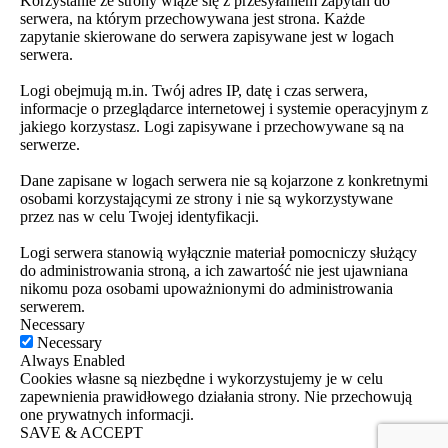
Korzystanie ze strony wiąże się z przesyłaniem zapytań do
serwera, na którym przechowywana jest strona. Każde
zapytanie skierowane do serwera zapisywane jest w logach
serwera.
Logi obejmują m.in. Twój adres IP, datę i czas serwera,
informacje o przeglądarce internetowej i systemie operacyjnym z
jakiego korzystasz. Logi zapisywane i przechowywane są na
serwerze.
Dane zapisane w logach serwera nie są kojarzone z konkretnymi
osobami korzystającymi ze strony i nie są wykorzystywane
przez nas w celu Twojej identyfikacji.
Logi serwera stanowią wyłącznie materiał pomocniczy służący
do administrowania stroną, a ich zawartość nie jest ujawniana
nikomu poza osobami upoważnionymi do administrowania
serwerem.
Necessary
Necessary
Always Enabled
Cookies własne są niezbędne i wykorzystujemy je w celu
zapewnienia prawidłowego działania strony. Nie przechowują
one prywatnych informacji.
SAVE & ACCEPT