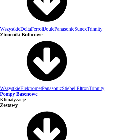
Wszystkie
Delta
Ferroli
Joule
Panasonic
Sunex
Trinnity
Zbiorniki Buforowe
Wszystkie
Elektromet
Panasonic
Stiebel Eltron
Trinnity
Pompy Basenowe
Klimatyzacje
Zestawy