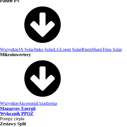
Panele PV
Wszystkie
JA Solar
Jinko Solar
LG
Longi Solar
Risen
Sharp
Trina Solar
Mikroinwertery
Wszystkie
Akcesoria
Urządzenia
Magazyny Energii
Wyłącznik PPOŻ
Pompy ciepła
Zestawy Split