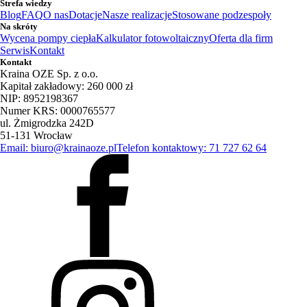
Strefa wiedzy
Blog
FAQ
O nas
Dotacje
Nasze realizacje
Stosowane podzespoły
Na skróty
Wycena pompy ciepła
Kalkulator fotowoltaiczny
Oferta dla firm
Serwis
Kontakt
Kontakt
Kraina OZE Sp. z o.o.
Kapitał zakładowy: 260 000 zł
NIP: 8952198367
Numer KRS: 0000765577
ul. Żmigrodzka 242D
51-131 Wrocław
Email: biuro@krainaoze.pl
Telefon kontaktowy: 71 727 62 64