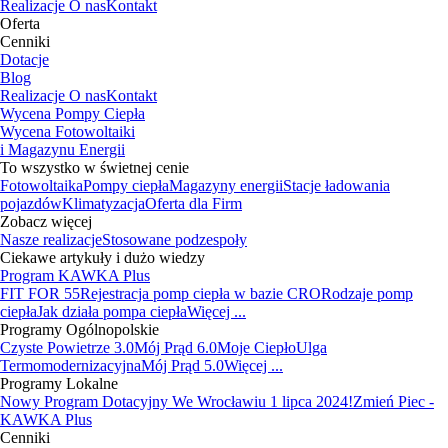
Realizacje
O nas
Kontakt
Oferta
Cenniki
Dotacje
Blog
Realizacje
O nas
Kontakt
Wycena Pompy Ciepła
Wycena Fotowoltaiki
i Magazynu Energii
To wszystko w świetnej cenie
Fotowoltaika
Pompy ciepła
Magazyny energii
Stacje ładowania
pojazdów
Klimatyzacja
Oferta dla Firm
Zobacz więcej
Nasze realizacje
Stosowane podzespoły
Ciekawe artykuły i dużo wiedzy
Program KAWKA Plus
FIT FOR 55
Rejestracja pomp ciepła w bazie CRO
Rodzaje pomp
ciepła
Jak działa pompa ciepła
Więcej ...
Programy Ogólnopolskie
Czyste Powietrze 3.0
Mój Prąd 6.0
Moje Ciepło
Ulga
Termomodernizacyjna
Mój Prąd 5.0
Więcej ...
Programy Lokalne
Nowy Program Dotacyjny We Wrocławiu 1 lipca 2024!
Zmień Piec -
KAWKA Plus
Cenniki