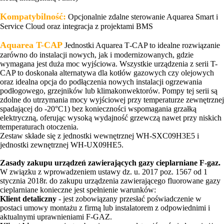
Kompatybilność:
Opcjonalnie zdalne sterowanie Aquarea Smart i
Service Cloud oraz integracja z projektami BMS
Aquarea T-CAP
Jednostki Aquarea T‑CAP to idealne rozwiązanie
zarówno do instalacji nowych, jak i modernizowanych, gdzie
wymagana jest duża moc wyjściowa. Wszystkie urządzenia z serii T-
CAP to doskonała alternatywa dla kotłów gazowych czy olejowych
oraz idealna opcja do podłączenia nowych instalacji ogrzewania
podłogowego, grzejników lub klimakonwektorów. Pompy tej serii są
zdolne do utrzymania mocy wyjściowej przy temperaturze zewnętrznej
spadającej do -20°C1) bez konieczności wspomagania grzałką
elektryczną, oferując wysoką wydajność grzewczą nawet przy niskich
temperaturach otoczenia.
Zestaw składe się z jednostki wewnętrznej WH-SXC09H3E5 i
jednostki zewnętrznej WH-UX09HE5.
Zasady zakupu urządzeń zawierających gazy cieplarniane F-gaz.
W związku z wprowadzeniem ustawy dz. u. 2017 poz. 1567 od 1
stycznia 2018r. do zakupu urządzenia zawierającego fluorowane gazy
cieplarniane konieczne jest spełnienie warunków:
Klient detaliczny
- jest zobowiązany przesłać poświadczenie w
postaci umowy montażu z firmą lub instalatorem z odpowiednimi i
aktualnymi uprawnieniami F-GAZ.