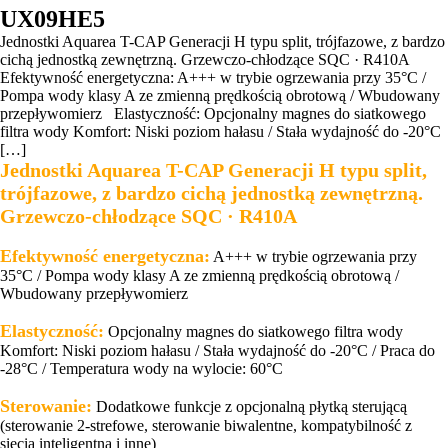
UX09HE5
Jednostki Aquarea T-CAP Generacji H typu split, trójfazowe, z bardzo
cichą jednostką zewnętrzną. Grzewczo-chłodzące SQC · R410A
Efektywność energetyczna: A+++ w trybie ogrzewania przy 35°C /
Pompa wody klasy A ze zmienną prędkością obrotową / Wbudowany
przepływomierz Elastyczność: Opcjonalny magnes do siatkowego
filtra wody Komfort: Niski poziom hałasu / Stała wydajność do -20°C
[…]
Jednostki Aquarea T-CAP Generacji H typu split,
trójfazowe, z bardzo cichą jednostką zewnętrzną.
Grzewczo-chłodzące SQC · R410A
Efektywność energetyczna:
A+++ w trybie ogrzewania przy
35°C / Pompa wody klasy A ze zmienną prędkością obrotową /
Wbudowany przepływomierz
Elastyczność:
Opcjonalny magnes do siatkowego filtra wody
Komfort: Niski poziom hałasu / Stała wydajność do -20°C / Praca do
-28°C / Temperatura wody na wylocie: 60°C
Sterowanie:
Dodatkowe funkcje z opcjonalną płytką sterującą
(sterowanie 2-strefowe, sterowanie biwalentne, kompatybilność z
siecią inteligentną i inne)