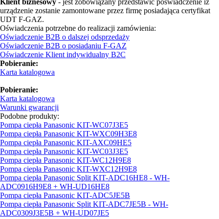
Klient biznesowy
- jest zobowiązany przedstawić poświadczenie iż
urządzenie zostanie zamontowane przez firmę posiadająca certyfikat
UDT F-GAZ.
Oświadczenia potrzebne do realizacji zamówienia:
Oświadczenie B2B o dalszej odsprzedaży
Oświadczenie B2B o posiadaniu F-GAZ
Oświadczenie Klient indywidualny B2C
Pobieranie:
Karta katalogowa
Pobieranie:
Karta katalogowa
Warunki gwarancji
Podobne produkty:
Pompa ciepła Panasonic KIT-WC07J3E5
Pompa ciepła Panasonic KIT-WXC09H3E8
Pompa ciepła Panasonic KIT-AXC09HE5
Pompa ciepła Panasonic KIT-WC03J3E5
Pompa ciepła Panasonic KIT-WC12H9E8
Pompa ciepła Panasonic KIT-WXC12H9E8
Pompa ciepła Panasonic Split KIT-ADC16HE8 - WH-
ADC0916H9E8 + WH-UD16HE8
Pompa ciepła Panasonic KIT-ADC5JE5B
Pompa ciepła Panasonic Split KIT-ADC7JE5B - WH-
ADC0309J3E5B + WH-UD07JE5