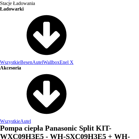
Stacje Ładowania
Ładowarki
Wszystkie
Besen
Autel
Wallbox
Enel X
Akcesoria
Wszystkie
Autel
Pompa ciepła Panasonic Split KIT-
WXC09H3E5 - WH-SXC09H3E5 + WH-