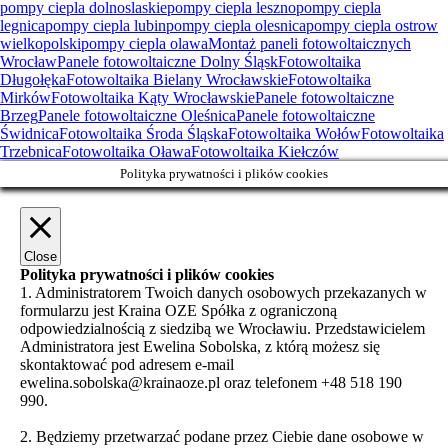
pompy ciepla dolnoslaskie
pompy ciepla leszno
pompy ciepla
legnica
pompy ciepla lubin
pompy ciepla olesnica
pompy ciepla ostrow
wielkopolski
pompy ciepla olawa
Montaż paneli fotowoltaicznych
Wrocław
Panele fotowoltaiczne Dolny Śląsk
Fotowoltaika
Długołęka
Fotowoltaika Bielany Wrocławskie
Fotowoltaika
Mirków
Fotowoltaika Kąty Wrocławskie
Panele fotowoltaiczne
Brzeg
Panele fotowoltaiczne Oleśnica
Panele fotowoltaiczne
Świdnica
Fotowoltaika Środa Śląska
Fotowoltaika Wołów
Fotowoltaika
Trzebnica
Fotowoltaika Oława
Fotowoltaika Kiełczów
Polityka prywatności i plików cookies
Close
Polityka prywatności i plików cookies
1. Administratorem Twoich danych osobowych przekazanych w
formularzu jest Kraina OZE Spółka z ograniczoną
odpowiedzialnością z siedzibą we Wrocławiu. Przedstawicielem
Administratora jest Ewelina Sobolska, z którą możesz się
skontaktować pod adresem e-mail
ewelina.sobolska@krainaoze.pl oraz telefonem +48 518 190
990.
2. Będziemy przetwarzać podane przez Ciebie dane osobowe w