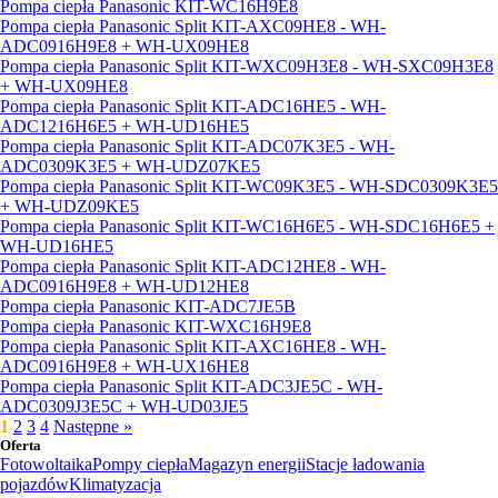
Pompa ciepła Panasonic KIT-WC16H9E8
Pompa ciepła Panasonic Split KIT-AXC09HE8 - WH-
ADC0916H9E8 + WH-UX09HE8
Pompa ciepła Panasonic Split KIT-WXC09H3E8 - WH-SXC09H3E8
+ WH-UX09HE8
Pompa ciepła Panasonic Split KIT-ADC16HE5 - WH-
ADC1216H6E5 + WH-UD16HE5
Pompa ciepła Panasonic Split KIT-ADC07K3E5 - WH-
ADC0309K3E5 + WH-UDZ07KE5
Pompa ciepła Panasonic Split KIT-WC09K3E5 - WH-SDC0309K3E5
+ WH-UDZ09KE5
Pompa ciepła Panasonic Split KIT-WC16H6E5 - WH-SDC16H6E5 +
WH-UD16HE5
Pompa ciepła Panasonic Split KIT-ADC12HE8 - WH-
ADC0916H9E8 + WH-UD12HE8
Pompa ciepła Panasonic KIT-ADC7JE5B
Pompa ciepła Panasonic KIT-WXC16H9E8
Pompa ciepła Panasonic Split KIT-AXC16HE8 - WH-
ADC0916H9E8 + WH-UX16HE8
Pompa ciepła Panasonic Split KIT-ADC3JE5C - WH-
ADC0309J3E5C + WH-UD03JE5
1
2
3
4
Następne »
Oferta
Fotowoltaika
Pompy ciepła
Magazyn energii
Stacje ładowania
pojazdów
Klimatyzacja