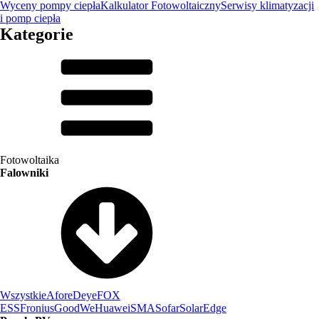
Wyceny pompy ciepła
Kalkulator Fotowoltaiczny
Serwisy klimatyzacji
i pomp ciepła
Kategorie
Fotowoltaika
Falowniki
Wszystkie
Afore
Deye
FOX
ESS
Fronius
GoodWe
Huawei
SMA
Sofar
SolarEdge