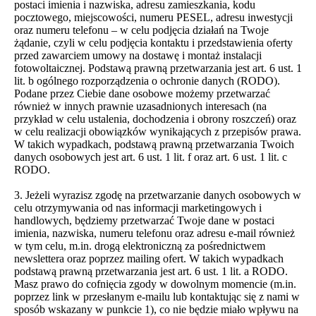
postaci imienia i nazwiska, adresu zamieszkania, kodu
pocztowego, miejscowości, numeru PESEL, adresu inwestycji
oraz numeru telefonu – w celu podjęcia działań na Twoje
żądanie, czyli w celu podjęcia kontaktu i przedstawienia oferty
przed zawarciem umowy na dostawę i montaż instalacji
fotowoltaicznej. Podstawą prawną przetwarzania jest art. 6 ust. 1
lit. b ogólnego rozporządzenia o ochronie danych (RODO).
Podane przez Ciebie dane osobowe możemy przetwarzać
również w innych prawnie uzasadnionych interesach (na
przykład w celu ustalenia, dochodzenia i obrony roszczeń) oraz
w celu realizacji obowiązków wynikających z przepisów prawa.
W takich wypadkach, podstawą prawną przetwarzania Twoich
danych osobowych jest art. 6 ust. 1 lit. f oraz art. 6 ust. 1 lit. c
RODO.
3. Jeżeli wyrazisz zgodę na przetwarzanie danych osobowych w
celu otrzymywania od nas informacji marketingowych i
handlowych, będziemy przetwarzać Twoje dane w postaci
imienia, nazwiska, numeru telefonu oraz adresu e-mail również
w tym celu, m.in. drogą elektroniczną za pośrednictwem
newslettera oraz poprzez mailing ofert. W takich wypadkach
podstawą prawną przetwarzania jest art. 6 ust. 1 lit. a RODO.
Masz prawo do cofnięcia zgody w dowolnym momencie (m.in.
poprzez link w przesłanym e-mailu lub kontaktując się z nami w
sposób wskazany w punkcie 1), co nie będzie miało wpływu na