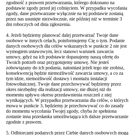
zgodność z prawem przetwarzania, którego dokonano na
podstawie zgody przed jej cofnięciem. W przypadku wycofania
zgody, dane przetwarzane wyłącznie na tej podstawie zostaną
przez nas usunięte niezwłocznie, nie później niż w terminie 3
dni roboczych od dnia zgłoszenia.
4. Jeżeli będziemy planować dalej przetwarzać Twoje dane
osobowe w innych celach, poinformujemy Cię o tym. Podanie
danych osobowych dla celów wskazanych w punkcie 2 nie jest
wymogiem ustawowym, lecz stanowi warunek zawarcia
umowy, gdyż na ich podstawie dopasujemy naszą ofertę do
Twoich potrzeb oraz przygotujemy umowę. Nie jesteś
zobowiązany do ich podania, natomiast jeżeli tego nie zrobisz,
konsekwencją będzie niemożliwość zawarcia umowy, a co za
tym idzie, niemożliwość dostawy i montażu instalacji
fotowoltaicznej. Twoje dane przechowywać będziemy przez
okres niezbędny dla realizacji umowy, nie dłużej niż do
momentu upływu okresu przedawnienia roszczeń z niej
wynikających. W przypadku przetwarzania dla celów, o których
mowa w punkcie 3, będziemy je przechowywać co do zasady
do momentu wycofania Twojej zgody, chyba że spełniona
zostanie inna przesłanka umożliwiająca ich dalsze przetwarzanie
zgodnie z prawem.
5. Odbiorcami podanych przez Ciebie danych osobowych mogą