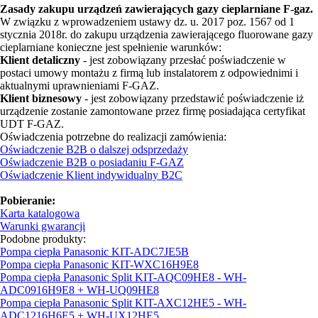
Zasady zakupu urządzeń zawierających gazy cieplarniane F-gaz.
W związku z wprowadzeniem ustawy dz. u. 2017 poz. 1567 od 1
stycznia 2018r. do zakupu urządzenia zawierającego fluorowane gazy
cieplarniane konieczne jest spełnienie warunków:
Klient detaliczny
- jest zobowiązany przesłać poświadczenie w
postaci umowy montażu z firmą lub instalatorem z odpowiednimi i
aktualnymi uprawnieniami F-GAZ.
Klient biznesowy
- jest zobowiązany przedstawić poświadczenie iż
urządzenie zostanie zamontowane przez firmę posiadająca certyfikat
UDT F-GAZ.
Oświadczenia potrzebne do realizacji zamówienia:
Oświadczenie B2B o dalszej odsprzedaży
Oświadczenie B2B o posiadaniu F-GAZ
Oświadczenie Klient indywidualny B2C
Pobieranie:
Karta katalogowa
Warunki gwarancji
Podobne produkty:
Pompa ciepła Panasonic KIT-ADC7JE5B
Pompa ciepła Panasonic KIT-WXC16H9E8
Pompa ciepła Panasonic Split KIT-AQC09HE8 - WH-
ADC0916H9E8 + WH-UQ09HE8
Pompa ciepła Panasonic Split KIT-AXC12HE5 - WH-
ADC1216H6E5 + WH-UX12HE5