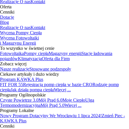
Realizacje
O nas
Kontakt
Oferta
Cenniki
Dotacje
Blog
Realizacje
O nas
Kontakt
Wycena Pompy Ciepła
Wycena Fotowoltaiki
i Magazynu Energii
To wszystko w świetnej cenie
Fotowoltaika
Pompy ciepła
Magazyny energii
Stacje ładowania
pojazdów
Klimatyzacja
Oferta dla Firm
Zobacz więcej
Nasze realizacje
Stosowane podzespoły
Ciekawe artykuły i dużo wiedzy
Program KAWKA Plus
FIT FOR 55
Rejestracja pomp ciepła w bazie CRO
Rodzaje pomp
ciepła
Jak działa pompa ciepła
Więcej ...
Programy Ogólnopolskie
Czyste Powietrze 3.0
Mój Prąd 6.0
Moje Ciepło
Ulga
Termomodernizacyjna
Mój Prąd 5.0
Więcej ...
Programy Lokalne
Nowy Program Dotacyjny We Wrocławiu 1 lipca 2024!
Zmień Piec -
KAWKA Plus
Cenniki