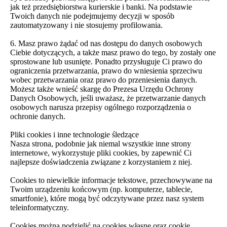
jak też przedsiębiorstwa kurierskie i banki. Na podstawie
Twoich danych nie podejmujemy decyzji w sposób
zautomatyzowany i nie stosujemy profilowania.
6. Masz prawo żądać od nas dostępu do danych osobowych
Ciebie dotyczących, a także masz prawo do tego, by zostały one
sprostowane lub usunięte. Ponadto przysługuje Ci prawo do
ograniczenia przetwarzania, prawo do wniesienia sprzeciwu
wobec przetwarzania oraz prawo do przeniesienia danych.
Możesz także wnieść skargę do Prezesa Urzędu Ochrony
Danych Osobowych, jeśli uważasz, że przetwarzanie danych
osobowych narusza przepisy ogólnego rozporządzenia o
ochronie danych.
Pliki cookies i inne technologie śledzące
Nasza strona, podobnie jak niemal wszystkie inne strony
internetowe, wykorzystuje pliki cookies, by zapewnić Ci
najlepsze doświadczenia związane z korzystaniem z niej.
Cookies to niewielkie informacje tekstowe, przechowywane na
Twoim urządzeniu końcowym (np. komputerze, tablecie,
smartfonie), które mogą być odczytywane przez nasz system
teleinformatyczny.
Cookies można podzielić na cookies własne oraz cookie