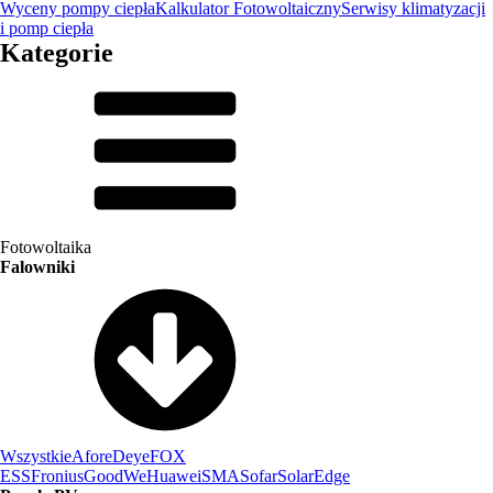
Wyceny pompy ciepła
Kalkulator Fotowoltaiczny
Serwisy klimatyzacji
i pomp ciepła
Kategorie
Fotowoltaika
Falowniki
Wszystkie
Afore
Deye
FOX
ESS
Fronius
GoodWe
Huawei
SMA
Sofar
SolarEdge