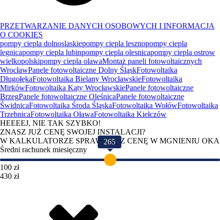
PRZETWARZANIE DANYCH OSOBOWYCH I INFORMACJA
O COOKIES
pompy ciepla dolnoslaskie
pompy ciepla leszno
pompy ciepla
legnica
pompy ciepla lubin
pompy ciepla olesnica
pompy ciepla ostrow
wielkopolski
pompy ciepla olawa
Montaż paneli fotowoltaicznych
Wrocław
Panele fotowoltaiczne Dolny Śląsk
Fotowoltaika
Długołęka
Fotowoltaika Bielany Wrocławskie
Fotowoltaika
Mirków
Fotowoltaika Kąty Wrocławskie
Panele fotowoltaiczne
Brzeg
Panele fotowoltaiczne Oleśnica
Panele fotowoltaiczne
Świdnica
Fotowoltaika Środa Śląska
Fotowoltaika Wołów
Fotowoltaika
Trzebnica
Fotowoltaika Oława
Fotowoltaika Kiełczów
HEEEEJ, NIE TAK SZYBKO!
ZNASZ JUŻ CENĘ SWOJEJ INSTALACJI?
W KALKULATORZE SPRAWDZISZ CENĘ W MGNIENIU OKA
265
Średni rachunek miesięczny
100 zł
430 zł