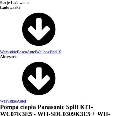
Stacje Ładowania
Ładowarki
Wszystkie
Besen
Autel
Wallbox
Enel X
Akcesoria
Wszystkie
Autel
Pompa ciepła Panasonic Split KIT-
WC07K3E5 - WH-SDC0309K3E5 + WH-