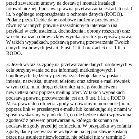
przed zawarciem umowy na dostawę i montaż instalacji
fotowoltaicznej. Podstawą prawną przetwarzania jest art. 6 ust. 1
lit. b ogólnego rozporządzenia o ochronie danych (RODO).
Podane przez Ciebie dane osobowe możemy przetwarzać
również w innych prawnie uzasadnionych interesach (na
przykład w celu ustalenia, dochodzenia i obrony roszczeń) oraz
w celu realizacji obowiązków wynikających z przepisów prawa.
W takich wypadkach, podstawą prawną przetwarzania Twoich
danych osobowych jest art. 6 ust. 1 lit. f oraz art. 6 ust. 1 lit. c
RODO.
3. Jeżeli wyrazisz zgodę na przetwarzanie danych osobowych w
celu otrzymywania od nas informacji marketingowych i
handlowych, będziemy przetwarzać Twoje dane w postaci
imienia, nazwiska, numeru telefonu oraz adresu e-mail również
w tym celu, m.in. drogą elektroniczną za pośrednictwem
newslettera oraz poprzez mailing ofert. W takich wypadkach
podstawą prawną przetwarzania jest art. 6 ust. 1 lit. a RODO.
Masz prawo do cofnięcia zgody w dowolnym momencie (m.in.
poprzez link w przesłanym e-mailu lub kontaktując się z nami w
sposób wskazany w punkcie 1), co nie będzie miało wpływu na
zgodność z prawem przetwarzania, którego dokonano na
podstawie zgody przed jej cofnięciem. W przypadku wycofania
zgody, dane przetwarzane wyłącznie na tej podstawie zostaną
przez nas usunięte niezwłocznie, nie później niż w terminie 3