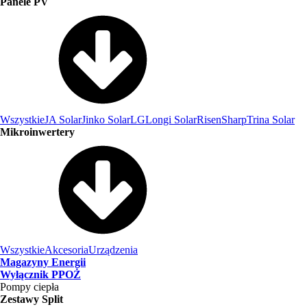
Panele PV
Wszystkie
JA Solar
Jinko Solar
LG
Longi Solar
Risen
Sharp
Trina Solar
Mikroinwertery
Wszystkie
Akcesoria
Urządzenia
Magazyny Energii
Wyłącznik PPOŻ
Pompy ciepła
Zestawy Split