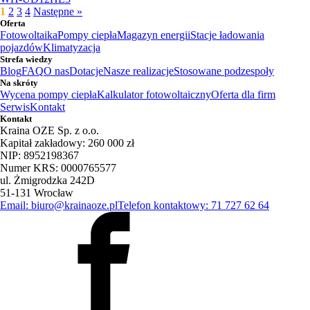
1
2
3
4
Następne »
Oferta
Fotowoltaika
Pompy ciepła
Magazyn energii
Stacje ładowania
pojazdów
Klimatyzacja
Strefa wiedzy
Blog
FAQ
O nas
Dotacje
Nasze realizacje
Stosowane podzespoły
Na skróty
Wycena pompy ciepła
Kalkulator fotowoltaiczny
Oferta dla firm
Serwis
Kontakt
Kontakt
Kraina OZE Sp. z o.o.
Kapitał zakładowy: 260 000 zł
NIP: 8952198367
Numer KRS: 0000765577
ul. Żmigrodzka 242D
51-131 Wrocław
Email: biuro@krainaoze.pl
Telefon kontaktowy: 71 727 62 64