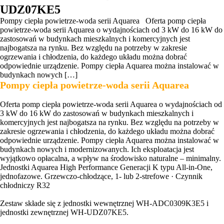
UDZ07KE5
Pompy ciepła powietrze-woda serii Aquarea Oferta pomp ciepła
powietrze-woda serii Aquarea o wydajnościach od 3 kW do 16 kW do
zastosowań w budynkach mieszkalnych i komercyjnych jest
najbogatsza na rynku. Bez względu na potrzeby w zakresie
ogrzewania i chłodzenia, do każdego układu można dobrać
odpowiednie urządzenie. Pompy ciepła Aquarea można instalować w
budynkach nowych […]
Pompy ciepła powietrze-woda serii Aquarea
Oferta pomp ciepła powietrze-woda serii Aquarea o wydajnościach od
3 kW do 16 kW do zastosowań w budynkach mieszkalnych i
komercyjnych jest najbogatsza na rynku. Bez względu na potrzeby w
zakresie ogrzewania i chłodzenia, do każdego układu można dobrać
odpowiednie urządzenie. Pompy ciepła Aquarea można instalować w
budynkach nowych i modernizowanych. Ich eksploatacja jest
wyjątkowo opłacalna, a wpływ na środowisko naturalne – minimalny.
Jednostki Aquarea High Performance Generacji K typu All-in-One,
jednofazowe. Grzewczo-chłodzące, 1- lub 2-strefowe · Czynnik
chłodniczy R32
Zestaw składe się z jednostki wewnętrznej WH-ADC0309K3E5 i
jednostki zewnętrznej WH-UDZ07KE5.