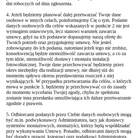
dni roboczych od dnia zgłoszenia.
4. Jeżeli będziemy planować dalej przetwarzać Twoje dane
osobowe w innych celach, poinformujemy Cię o tym. Podanie
danych osobowych dla celów wskazanych w punkcie 2 nie jest
wymogiem ustawowym, lecz stanowi warunek zawarcia
umowy, gdyż na ich podstawie dopasujemy naszą ofertę do
Twoich potrzeb oraz przygotujemy umowę. Nie jesteś
zobowiązany do ich podania, natomiast jeżeli tego nie zrobisz,
konsekwencją będzie niemożliwość zawarcia umowy, a co za
tym idzie, niemożliwość dostawy i montażu instalacji
fotowoltaicznej. Twoje dane przechowywać będziemy przez
okres niezbędny dla realizacji umowy, nie dłużej niż do
momentu upływu okresu przedawnienia roszczeń z niej
wynikających. W przypadku przetwarzania dla celów, o których
mowa w punkcie 3, będziemy je przechowywać co do zasady
do momentu wycofania Twojej zgody, chyba że spełniona
zostanie inna przesłanka umożliwiająca ich dalsze przetwarzanie
zgodnie z prawem.
5. Odbiorcami podanych przez Ciebie danych osobowych mogą
być m.in. podwykonawcy Administratora, tacy jak dostawcy
systemów montażowych, montażyści, którzy będą współdziałać
przy wykonywaniu Umowy. Ponadto, odbiorcami danych mogą
być doradcy prawni, księgowi oraz podatkowi Administratora,