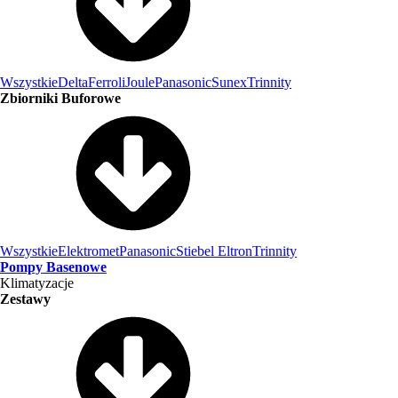
Wszystkie
Delta
Ferroli
Joule
Panasonic
Sunex
Trinnity
Zbiorniki Buforowe
Wszystkie
Elektromet
Panasonic
Stiebel Eltron
Trinnity
Pompy Basenowe
Klimatyzacje
Zestawy