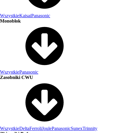
Wszystkie
Kaisai
Panasonic
Monoblok
Wszystkie
Panasonic
Zasobniki CWU
Wszystkie
Delta
Ferroli
Joule
Panasonic
Sunex
Trinnity