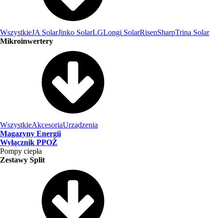
Wszystkie
JA Solar
Jinko Solar
LG
Longi Solar
Risen
Sharp
Trina Solar
Mikroinwertery
Wszystkie
Akcesoria
Urządzenia
Magazyny Energii
Wyłącznik PPOŻ
Pompy ciepła
Zestawy Split