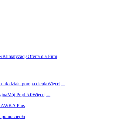
ów
Klimatyzacja
Oferta dla Firm
a
Jak działa pompa ciepła
Więcej ...
yjna
Mój Prąd 5.0
Więcej ...
 KAWKA Plus
i pomp ciepła