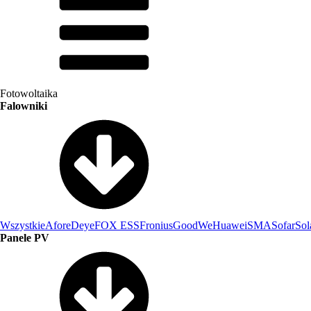
Fotowoltaika
Falowniki
Wszystkie
Afore
Deye
FOX ESS
Fronius
GoodWe
Huawei
SMA
Sofar
Sol
Panele PV