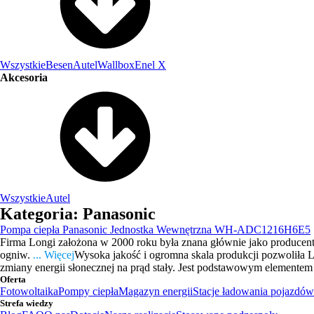
Wszystkie
Besen
Autel
Wallbox
Enel X
Akcesoria
Wszystkie
Autel
Kategoria:
Panasonic
Pompa ciepła Panasonic Jednostka Wewnętrzna WH-ADC1216H6E5
Firma Longi założona w 2000 roku była znana głównie jako producent
ogniw.
... Więcej
Wysoka jakość i ogromna skala produkcji pozwoliła 
zmiany energii słonecznej na prąd stały. Jest podstawowym elementem k
Oferta
Fotowoltaika
Pompy ciepła
Magazyn energii
Stacje ładowania pojazdów
Strefa wiedzy