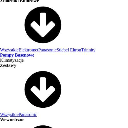
Zbiorniki Buforowe
Wszystkie
Elektromet
Panasonic
Stiebel Eltron
Trinnity
Pompy Basenowe
Klimatyzacje
Zestawy
Wszystkie
Panasonic
Wewnetrzne