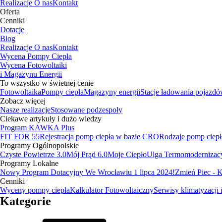
Realizacje
O nas
Kontakt
Oferta
Cenniki
Dotacje
Blog
Realizacje
O nas
Kontakt
Wycena Pompy Ciepła
Wycena Fotowoltaiki
i Magazynu Energii
To wszystko w świetnej cenie
Fotowoltaika
Pompy ciepła
Magazyny energii
Stacje ładowania pojazd
Zobacz więcej
Nasze realizacje
Stosowane podzespoły
Ciekawe artykuły i dużo wiedzy
Program KAWKA Plus
FIT FOR 55
Rejestracja pomp ciepła w bazie CRO
Rodzaje pomp ciepł
Programy Ogólnopolskie
Czyste Powietrze 3.0
Mój Prąd 6.0
Moje Ciepło
Ulga Termomodernizac
Programy Lokalne
Nowy Program Dotacyjny We Wrocławiu 1 lipca 2024!
Zmień Piec -
Cenniki
Wyceny pompy ciepła
Kalkulator Fotowoltaiczny
Serwisy klimatyzacji 
Kategorie